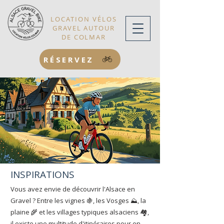
LOCATION VÉLOS
GRAVEL AUTOUR
DE COLMAR
RÉSERVEZ
INSPIRATIONS
Vous avez envie de découvrir l'Alsace en
Gravel ? Entre les vignes 🍇, les Vosges ⛰️, la
plaine 🌾 et les villages typiques alsaciens 🏘️,
il existe une multitude d'itinéraires pour en