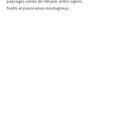
paysages variés de l’Alsace, entre vignes,
forêts et panoramas montagneux.
Chaque sortie est une invitation à vivre
pleinement l’aventure gravel à votre rythme.
07 66 88 32 24
ou
contact@alsacegravelbike.com