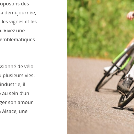
proposons des
la demi-journée,
les vignes et les
. Vivez une
es emblématiques
ssionné de vélo
 plusieurs vies.
dustrie, il
 au sein d’un
tager son amour
n Alsace, une